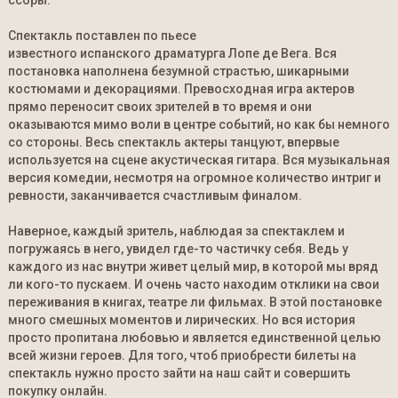
ссоры.
Спектакль поставлен по пьесе
известного испанского драматурга Лопе де Вега. Вся
постановка наполнена безумной страстью, шикарными
костюмами и декорациями. Превосходная игра актеров
прямо переносит своих зрителей в то время и они
оказываются мимо воли в центре событий, но как бы немного
со стороны. Весь спектакль актеры танцуют, впервые
используется на сцене акустическая гитара. Вся музыкальная
версия комедии, несмотря на огромное количество интриг и
ревности, заканчивается счастливым финалом.
Наверное, каждый зритель, наблюдая за спектаклем и
погружаясь в него, увидел где-то частичку себя. Ведь у
каждого из нас внутри живет целый мир, в которой мы вряд
ли кого-то пускаем. И очень часто находим отклики на свои
переживания в книгах, театре ли фильмах. В этой постановке
много смешных моментов и лирических. Но вся история
просто пропитана любовью и является единственной целью
всей жизни героев. Для того, чтоб приобрести билеты на
спектакль нужно просто зайти на наш сайт и совершить
покупку онлайн.