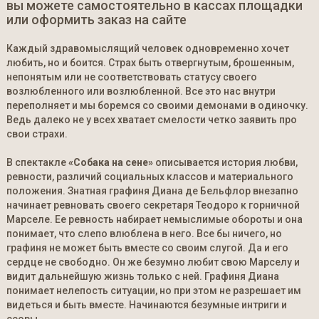
вы можете самостоятельно в кассах площадки
или оформить заказ на сайте
Каждый здравомыслящий человек одновременно хочет
любить, но и боится. Страх быть отвергнутым, брошенным,
непонятым или не соответствовать статусу своего
возлюбленного или возлюбленной. Все это нас внутри
переполняет и мы боремся со своими демонами в одиночку.
Ведь далеко не у всех хватает смелости четко заявить про
свои страхи.
В спектакле
«Собака на сене»
описывается история любви,
ревности, различий социальных классов и материального
положения. Знатная графиня Диана де Бельфлор внезапно
начинает ревновать своего секретаря Теодоро к горничной
Марселе. Ее ревность набирает немыслимые обороты и она
понимает, что слепо влюблена в него. Все бы ничего, но
графиня не может быть вместе со своим слугой. Да и его
сердце не свободно. Он же безумно любит свою Марселу и
видит дальнейшую жизнь только с ней. Графиня Диана
понимает нелепость ситуации, но при этом не разрешает им
видеться и быть вместе. Начинаются безумные интриги и