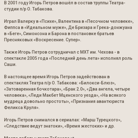
В 2001 году Игорь Петров вошёл в состав труппы Театра-
студии п/р О. Табакова.
Играл Валерку в «Психе», Валентина в «Песочном человеке»,
Фиппса в «Идеальном муже», Де Бризара и Грека-донжуана
в «Беге», Симонсона и Барона в постановке братьев
Пресняковых «Воскресение. Супер».
Также Игорь Петров сотрудничал с МХТ им. Чехова - в
спектакле 2005 года «Последний день лета» исполнял роль
Саши.
В настоящее время Игорь Петров задействован в
спектаклях Театра п/р О. Табакова: «Билокси-Блюз»,
«Затоваренная бочкотара», «Брак 2.0», «Два ангела, четыре
человека», «Леди Макбет Мценского уезда», «На всякого
мудреца довольно простоты», «Признания авантюриста
Феликса Круля».
Игорь Петров снимался в сериалах: «Марш Турецкого»,
«Следствие ведут знатоки», «Время жестоких» и др.